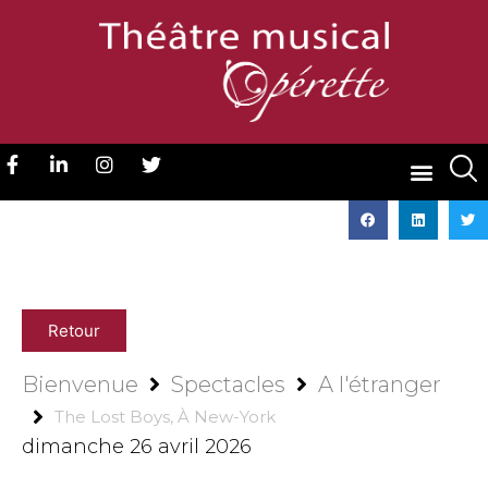
Retour
Bienvenue
Spectacles
A l'étranger
The Lost Boys, À New-York
dimanche 26 avril 2026