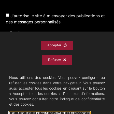
J'autorise le site à m'envoyer des publications et
des messages personnalisés.
Accepter
S'inscrire
Refuser
ACTUALITÉS
SPECTACLES
DOCUMENTATION
PRATIQUE
ARCHIVES
CONTACT
Nous utilisons des cookies. Vous pouvez configurer ou
refuser les cookies dans votre navigateur. Vous pouvez
aussi accepter tous les cookies en cliquant sur le bouton
« Accepter tous les cookies ». Pour plus d’informations,
vous pouvez consulter notre Politique de confidentialité
Théâtre Musical - Opérette
et des cookies.
07/08/2026 © All rights Reserved. GEMEA Interactive
LIRE LA POLITIQUE DE CONFIDENTIALITÉ ET DES COOKIES