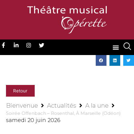
Retour
Bienvenue
Actualités
A la une
Soirée Offenbach – Rosenthal, À Marseille (Odéon)
samedi 20 juin 2026