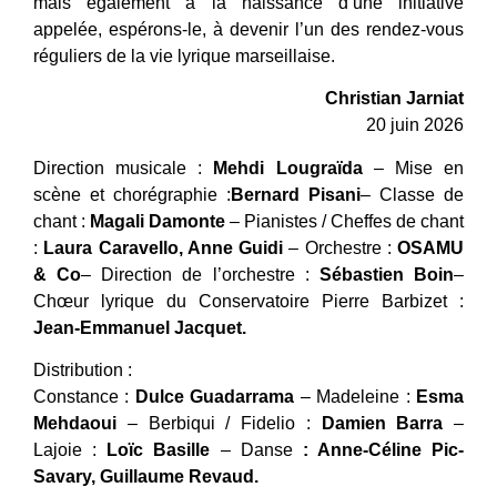
mais également à la naissance d’une initiative
appelée, espérons-le, à devenir l’un des rendez-vous
réguliers de la vie lyrique marseillaise.
Christian Jarniat
20 juin 2026
Direction musicale :
Mehdi Lougraïda
– Mise en
scène et chorégraphie :
Bernard Pisani
– Classe de
chant :
Magali Damonte
– Pianistes / Cheffes de chant
:
Laura Caravello, Anne Guidi
– Orchestre :
OSAMU
& Co
– Direction de l’orchestre :
Sébastien Boin
–
Chœur lyrique du Conservatoire Pierre Barbizet :
Jean-Emmanuel Jacquet.
Distribution :
Constance :
Dulce Guadarrama
– Madeleine :
Esma
Mehdaoui
– Berbiqui / Fidelio :
Damien Barra
–
Lajoie :
Loïc Basille
– Danse
: Anne-Céline Pic-
Savary, Guillaume Revaud.