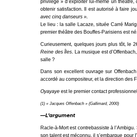
privilège » d’exploiter lui-même un théâtre, c
obtenir satisfaction. Il est autorisé à faire j
avec cinq danseurs ».
Le lieu : la salle Lacaze, située Carré Mari
premier théâtre des Bouffes-Parisiens est né. 
Curieusement, quelques jours plus tôt, le 
Reine des Îles
. La musique est d’Offenbach, 
salle ?
Dans son excellent ouvrage sur Offenbach (
accordé au compositeur, et la direction des 
Oyayaye
est le premier contact professionnel 
(1) « Jacques Offenbach » (Gallimard, 2000)
—L’argument
Racle-à-Mort est contrebassiste à l’Ambigu. 
son talent est méconnu, il s’embarque pour 