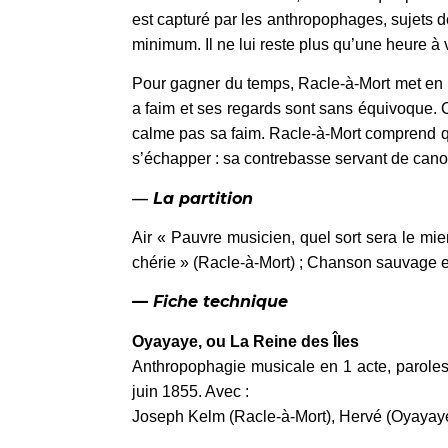
est capturé par les anthropophages, sujets de
minimum. Il ne lui reste plus qu’une heure à vi
Pour gagner du temps, Racle-à-Mort met en mu
a faim et ses regards sont sans équivoque. 
calme pas sa faim. Racle-à-Mort comprend qu’
s’échapper : sa contrebasse servant de canot
—
La partition
Air « Pauvre musicien, quel sort sera le mie
chérie » (Racle-à-Mort) ; Chanson sauvage et 
— Fiche technique
Oyayaye, ou La Reine des Îles
Anthropophagie musicale en 1 acte, paroles
juin 1855. Avec :
Joseph Kelm (Racle-à-Mort), Hervé (Oyayaye