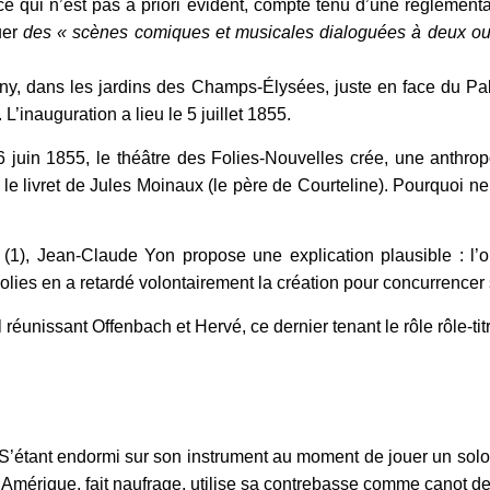
e qui n’est pas a priori évident, compte tenu d’une réglementatio
ouer
des « scènes comiques et musicales dialoguées à deux ou
gny, dans les jardins des Champs-Élysées, juste en face du Palai
L’inauguration a lieu le 5 juillet 1855.
26 juin 1855, le théâtre des Folies-Nouvelles crée, une anthr
le livret de Jules Moinaux (le père de Courteline). Pourquoi ne
1), Jean-Claude Yon propose une explication plausible : l’ouv
Folies en a retardé volontairement la création pour concurrencer
réunissant Offenbach et Hervé, ce dernier tenant le rôle rôle-tit
S’étant endormi sur son instrument au moment de jouer un solo, i
l’Amérique, fait naufrage, utilise sa contrebasse comme canot d