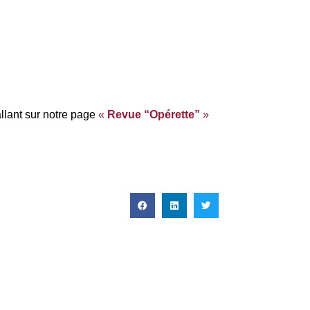
llant sur notre page
«
Revue “Opérette”
»