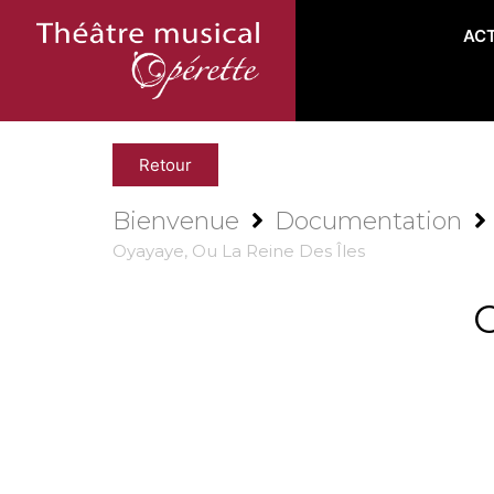
AC
Retour
Bienvenue
Documentation
Oyayaye, Ou La Reine Des Îles
O