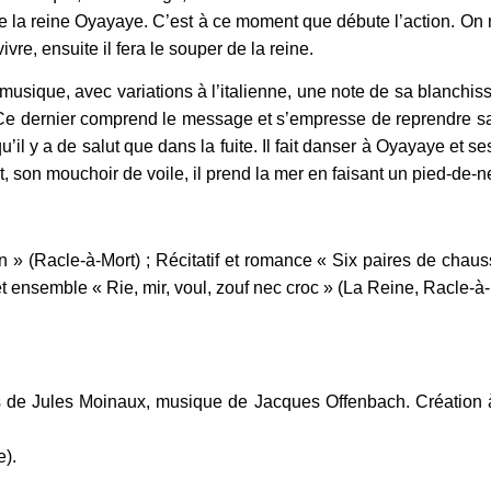
 la reine Oyayaye. C’est à ce moment que débute l’action. On ne
vre, ensuite il fera le souper de la reine.
sique, avec variations à l’italienne, une note de sa blanchisseu
Ce dernier comprend le message et s’empresse de reprendre sa 
il y a de salut que dans la fuite. Il fait danser à Oyayaye et s
, son mouchoir de voile, il prend la mer en faisant un pied-de-n
n » (Racle-à-Mort) ; Récitatif et romance « Six paires de chauss
ensemble « Rie, mir, voul, zouf nec croc » (La Reine, Racle-à-Mo
 de Jules Moinaux, musique de Jacques Offenbach. Création à 
).