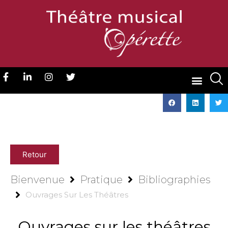
Retour
Bienvenue
Pratique
Bibliographies
Ouvrages Sur Les Théâtres
Ouvrages sur les théâtres