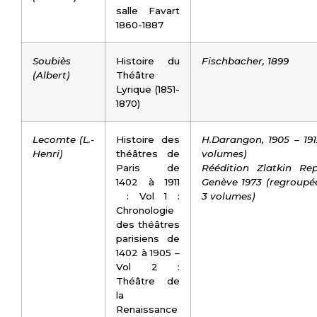
salle Favart
1860-1887
Soubiès
Histoire du
Fischbacher, 1899
(Albert)
Théâtre
Lyrique (1851-
1870)
Lecomte (L.-
Histoire des
H.Darangon, 1905 – 191
Henri)
théâtres de
volumes)
Paris de
Réédition
Zlatkin Rep
1402 à 1911
Genève 1973
(regroupé
: Vol 1 :
3 volumes)
Chronologie
des théâtres
parisiens de
1402 à 1905 –
Vol 2 :
Théâtre de
la
Renaissance