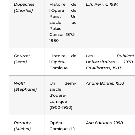
Dupêchez
Histoire de
L.A. Perrin, 1984
(Charles)
l’Opéra de
Paris, Un
siècle au
Palais
Garnier 1875-
1980
Gourret
Histoire de
Les Publicati
(Jean)
l’Opéra-
Universitaires, 19
Comique
Ed.Albatros, 1983
Wolff
Un demi-
André Bonne, 1953
(Stéphane)
siècle
d’opéra-
comique
(1900-1950)
Parouty
Opéra-
Asa éditions, 1998
(Michel)
Comique (L’)