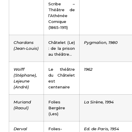
Scribe –
Théâtre de
l’Athénée
Comique
(1865-1911)
Chardans
Châtelet (Le)
Pygmalion, 1980
(Jean-Louis)
: de la prison
au théâtre…
Wolff
Le théâtre
1962
(Stéphane),
du Châtelet
Lejeune
est
(André)
centenaire
Muriand
Folies
La Sirène, 1994
(Raoul)
Bergère
(Les)
Derval
Folies-
Ed. de Paris, 1954