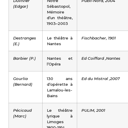
Duvivier
Notre
Publi-Nord, 2004
(Edgar)
Sébastopol,
Mémoire
d’un théâtre,
1903–2003
Destranges
Le théâtre à
Fischbacher, 1901
(E.)
Nantes
Barbier (P.)
Nantes et
Ed Coiffard ,Nantes
l’Opéra
Gourlia
130 ans
Ed du Mistral ,2007
(Bernard)
d’opérette à
Lamalou-les-
Bains
Pécicaud
Le théâtre
PULIM, 2001
(Marc)
lyrique à
Limoges
1800-1914