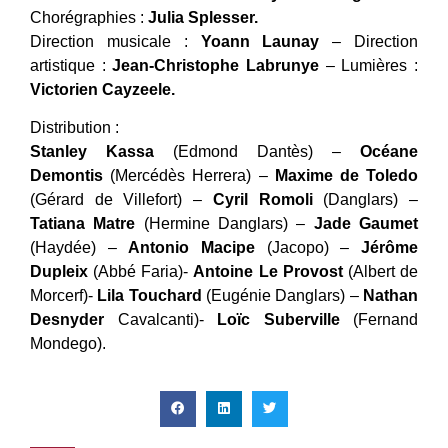
Chorégraphies :
Julia Splesser.
Direction musicale :
Yoann Launay
– Direction
artistique :
Jean-Christophe Labrunye
– Lumières :
Victorien Cayzeele.
Distribution :
Stanley Kassa
(Edmond Dantès) –
Océane
Demontis
(Mercédès Herrera) –
Maxime de Toledo
(Gérard de Villefort) –
Cyril Romoli
(Danglars) –
Tatiana Matre
(Hermine Danglars) –
Jade Gaumet
(Haydée) –
Antonio Macipe
(Jacopo) –
Jérôme
Dupleix
(Abbé Faria)-
Antoine Le Provost
(Albert de
Morcerf)-
Lila Touchard
(Eugénie Danglars) –
Nathan
Desnyder
Cavalcanti)-
Loïc Suberville
(Fernand
Mondego).