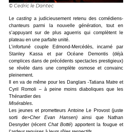
© Cedric le Dantec
Le
casting
a judicieusement retenu des comédiens-
chanteurs parmi la nouvelle génération, tout en
s’appuyant sur de plus aguerris qui complètent le
plateau en une parfaite unité.
L’infortuné couple Edmond-Mercédès, incarné par
Stanley Kassa et par Océane Demontis (déjà
complices dans de précédents spectacles prestigieux)
se révèle dans une complète osmose et convainc
pleinement.
Il en va de même pour les Danglars -Tatiana Matre et
Cyril Romoli – à peine moins diaboliques que les
Thénardier des
Misérables
.
Les jeunes et prometteurs Antoine Le Provost (juste
sorti de>
Cher Evan Hansen)
ainsi que Nathan
Desnyder (récent
Chat Botté
) apportent la fougue et
l’ardeur requises à leurs rôles respectifs.