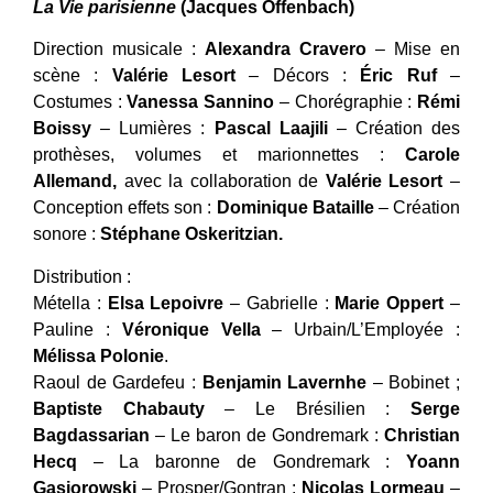
La Vie parisienne
(Jacques Offenbach)
Direction musicale :
Alexandra Cravero
– Mise en
scène :
Valérie Lesort
– Décors :
Éric Ruf
–
Costumes :
Vanessa Sannino
– Chorégraphie :
Rémi
Boissy
– Lumières :
Pascal Laajili
– Création des
prothèses, volumes et marionnettes :
Carole
Allemand,
avec la collaboration de
Valérie Lesort
–
Conception effets son :
Dominique Bataille
– Création
sonore :
Stéphane Oskeritzian.
Distribution :
Métella :
Elsa Lepoivre
– Gabrielle :
Marie Oppert
–
Pauline :
Véronique Vella
– Urbain/L’Employée :
Mélissa Polonie
.
Raoul de Gardefeu :
Benjamin Lavernhe
– Bobinet ;
Baptiste Chabauty
– Le Brésilien :
Serge
Bagdassarian
– Le baron de Gondremark :
Christian
Hecq
– La baronne de Gondremark :
Yoann
Gasiorowski
– Prosper/Gontran :
Nicolas Lormeau
–