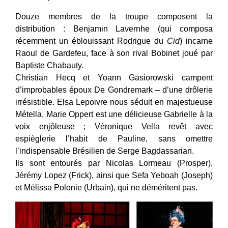
Douze membres de la troupe composent la
distribution : Benjamin Lavernhe (qui composa
récemment un éblouissant Rodrigue du
Cid
) incarne
Raoul de Gardefeu, face à son rival Bobinet joué par
Baptiste Chabauty.
Christian Hecq et Yoann Gasiorowski campent
d’improbables époux De Gondremark – d’une drôlerie
irrésistible. Elsa Lepoivre nous séduit en majestueuse
Métella, Marie Oppert est une délicieuse Gabrielle à la
voix enjôleuse ; Véronique Vella revêt avec
espièglerie l’habit de Pauline, sans omettre
l’indispensable Brésilien de Serge Bagdassarian.
Ils sont entourés par Nicolas Lormeau (Prosper),
Jérémy Lopez (Frick), ainsi que Sefa Yeboah (Joseph)
et Mélissa Polonie (Urbain), qui ne déméritent pas.