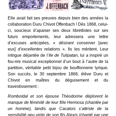
Elle avait fait ses preuves depuis bien des années la
collaboration Duru Chivot Offenbach ! Dès 1868, celui-
ci, soucieux d’apaiser ses deux librettistes sur ses
futurs emportements, leur adressera une lettre
d’excuses anticipées, «
désirant conserver
[avec
eux]
d’excellentes relations
». Ils les méritent. Leur
intrigue déjantée de l’
Ile de Tulipatan
, lui a inspiré un
fou-rire musical exceptionnel d’un bout à l‘autre de la
partition, véritable petit bijou de bouffonnerie lyrique.
Son succès, le 30 septembre 1868, élève Duru et
Chivot en maîtres du déguisement et du
travestissement :
Romboïdal et son épouse Théodorine déplorent le
manque de féminité de leur fille Hermosa (chantée par
un homme), tandis que Cacatois s’attriste de la
sensibilité peu virile de son fils Alexis (chanté par une