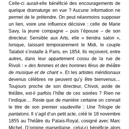
Celle-ci aurait-elle bénéficié des encouragements de
quelque dramaturge en vue ? Aucune information ne
permet de le prétendre. On peut néanmoins supposer
un lien, voire une influence décisive : celle de Marie
Savy, la jeune compagne – puis l’épouse – de son
directeur. Sensible aux Arts, elle « tiendra salon »,
lorsque, laissant temporairement le Midi, le couple
Talabot s’installe à Paris, en 1854. Ils reçoivent, entre
autres, dans leur appartement cossu de la rue de
Rivoli : «
des femmes et des hommes férus de théâtre
de musique et de chant
». Et les artistes méridionaux
devenus célèbres ne peuvent qu’y être bienvenus…
Toujours proche de son directeur, Chivot, avide de
théâtre, est-il parfois l’hôte de ces soirées ? Rien ne
l’indique… Reste que de manière certaine on connait
le titre de son premier vaudeville :
Une Trilogie de
pantalons.
Il s’agit d’un petit acte, créé le 18 novembre
1855 au Théâtre du Palais-Royal, cosigné avec Marc
Michel. D’origine marseillaise, celui-ci bénéficie alors