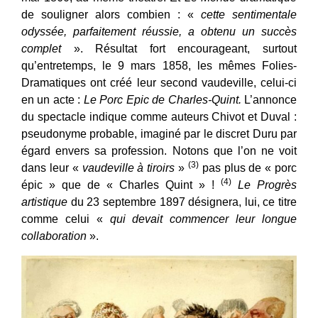
de souligner alors combien : «
cette sentimentale
odyssée, parfaitement réussie, a obtenu un succès
complet
». Résultat fort encourageant, surtout
qu’entretemps, le 9 mars 1858, les mêmes Folies-
Dramatiques ont créé leur second vaudeville, celui-ci
en un acte :
Le Porc Epic de Charles-Quint.
L’annonce
du spectacle indique comme
auteurs Chivot et Duval :
pseudonyme probable, imaginé par le discret Duru par
égard envers sa profession. Notons que l’on ne voit
(3)
dans leur «
vaudeville à tiroirs
»
pas plus de « porc
(4)
épic » que de « Charles Quint » !
Le Progrès
artistique
du 23 septembre 1897 désignera, lui, ce titre
comme celui «
qui devait commencer leur longue
collaboration
».