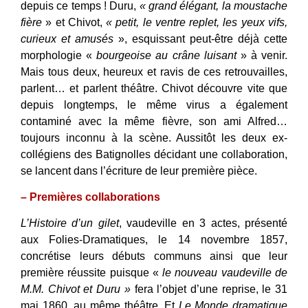
depuis ce temps ! Duru,
« grand élégant, la moustache
fière
» et Chivot,
« petit, le ventre replet, les yeux vifs,
curieux et amusés
», esquissant peut-être déjà cette
morphologie «
bourgeoise au crâne luisant
» à venir.
Mais tous deux, heureux et ravis de ces retrouvailles,
parlent… et parlent théâtre. Chivot découvre vite que
depuis longtemps, le même virus a également
contaminé avec la même fièvre, son ami Alfred…
toujours inconnu à la scène. Aussitôt les deux ex-
collégiens des Batignolles décidant une collaboration,
se lancent dans l’écriture de leur première pièce.
– Premières collaborations
L’Histoire d’un gilet
, vaudeville en 3 actes, présenté
aux Folies-Dramatiques, le 14 novembre 1857,
concrétise leurs débuts communs ainsi que leur
première réussite puisque «
le nouveau vaudeville de
M.M. Chivot et Duru »
fera l’objet d’une reprise, le 31
mai 1860, au même théâtre. Et
Le Monde dramatique