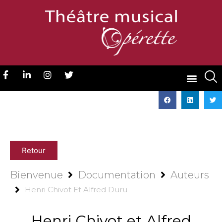
Retour
Bienvenue
Documentation
Auteurs
Henri Chivot Et Alfred Duru
Henri Chivot et Alfred