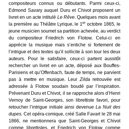
compositeurs connus ou débutants. Parmi ceux-ci,
Edmond Savary auquel Duru et Chivot proposent un
livret en un acte intitulé
Le Rêve
. Quelques mois avant
er
la première au Théâtre Lyrique, le 1
octobre 1865, le
jeune musicien soumet sa partition achevée, au verdict
du compositeur Friedrich von Flotow. Celui-ci en
apprécie la musique mais s’entiche si fortement de
l’intrigue et des textes qu’il sollicite à son tour les deux
auteurs. Pour le satisfaire, ceux-ci partent aussitôt
rechercher un livret en un acte, déposé aux Bouffes-
Parisiens et qu’Offenbach, faute de temps, ne parvient
pas à mettre en musique. Leur
Zilda
retrouvée est
adressée à Flotow soudain boudé par l’inspiration.
Prévenant Duru et Chivot, il se rapproche alors d’Henri
Vernoy de Saint-Georges, son librettiste favori, pour
retoucher l’intrigue initiale ainsi devenue
La Nuit des
dupes.
Cet opéra-comique, créé Salle Favart le 28 mai
1866, ne mentionnera que Saint-Georges et Chivot
comme librettistes, et Friedrich von Flotow comme