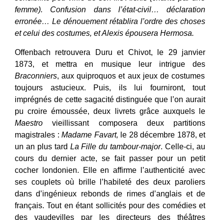
femme). Confusion dans l’état-civil… déclaration
erronée… Le dénouement rétablira l’ordre des choses
et celui des costumes, et Alexis épousera Hermosa.
Offenbach retrouvera Duru et Chivot, le 29 janvier
1873, et mettra en musique leur intrigue des
Braconniers
, aux quiproquos et aux jeux de costumes
toujours astucieux. Puis, ils lui fourniront, tout
imprégnés de cette sagacité distinguée que l’on aurait
pu croire émoussée, deux livrets grâce auxquels le
Maestro
vieillissant composera deux partitions
magistrales :
Madame Favart,
le 28 décembre 1878, et
un an plus tard
La Fille du tambour-major
. Celle-ci, au
cours du dernier acte, se fait passer pour un petit
cocher londonien. Elle en affirme l’authenticité avec
ses couplets où brille l’habileté des deux paroliers
dans d’ingénieux rebonds de rimes d’anglais et de
français. Tout en étant sollicités pour des comédies et
des vaudevilles par les directeurs des théâtres