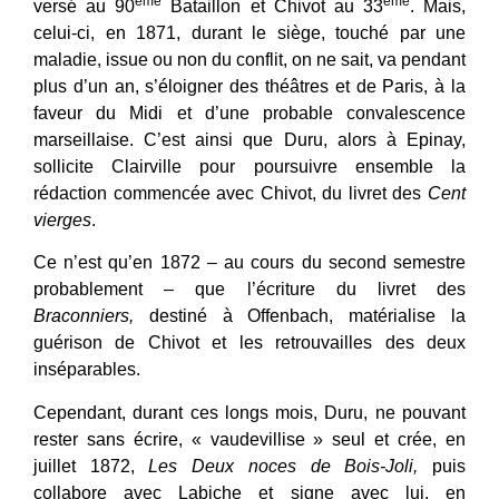
ème
ème
versé au 90
Bataillon et Chivot au 33
. Mais,
celui-ci, en 1871, durant le siège, touché par une
maladie, issue ou non du conflit, on ne sait, va pendant
plus d’un an, s’éloigner des théâtres et de Paris, à la
faveur du Midi et d’une probable convalescence
marseillaise. C’est ainsi que Duru, alors à Epinay,
sollicite Clairville pour poursuivre ensemble la
rédaction commencée avec Chivot, du livret des
Cent
vierges
.
Ce n’est qu’en 1872 – au cours du second semestre
probablement – que l’écriture du livret des
Braconniers,
destiné à Offenbach, matérialise la
guérison de Chivot et les retrouvailles des deux
inséparables.
Cependant, durant ces longs mois, Duru, ne pouvant
rester sans écrire, « vaudevillise » seul et crée, en
juillet 1872,
Les Deux noces de Bois-Joli,
puis
collabore avec Labiche et signe avec lui, en