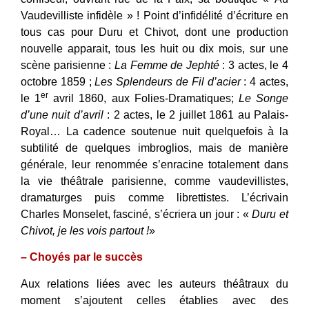
Vaudevilliste infidèle » ! Point d’infidélité d’écriture en
tous cas pour Duru et Chivot, dont une production
nouvelle apparait, tous les huit ou dix mois, sur une
scène parisienne :
La Femme de Jephté
: 3 actes, le 4
octobre 1859 ;
Les Splendeurs de Fil d’acier
: 4 actes,
er
le 1
avril 1860, aux Folies-Dramatiques;
Le Songe
d’une nuit d’avril
: 2 actes, le 2 juillet 1861 au Palais-
Royal… La cadence soutenue nuit quelquefois à la
subtilité de quelques imbroglios, mais de manière
générale, leur renommée s’enracine totalement dans
la vie théâtrale parisienne, comme vaudevillistes,
dramaturges puis comme librettistes. L’écrivain
Charles Monselet, fasciné, s’écriera un jour : «
Duru et
Chivot, je les vois partout
!
»
– Choyés par le succès
Aux relations liées avec les auteurs théâtraux du
moment s’ajoutent celles établies avec des