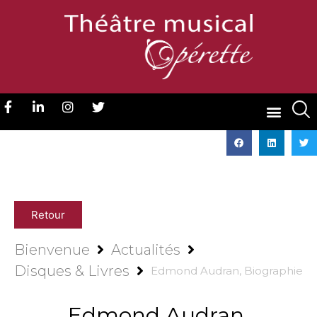
Retour
Bienvenue
Actualités
Disques & Livres
Edmond Audran, Biographie
Edmond Audran,