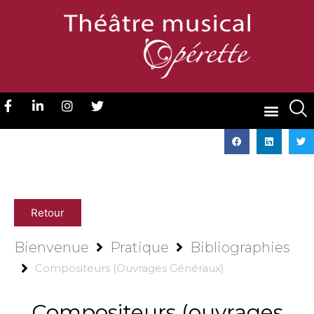
Retour
Bienvenue
Pratique
Bibliographies
Compositeurs (ouvrages Généraux)
Compositeurs (ouvrages